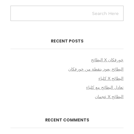
RECENT POSTS
خورفكان X البطائح
البطائح يعود بنقطة من خورفكان
البطائح X كلباء
تعادل البطائح مع كلباء
البطائح X عجمان
RECENT COMMENTS