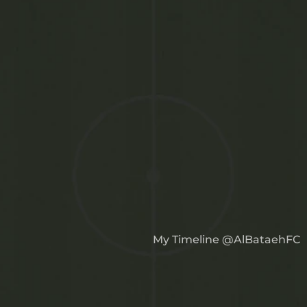
+971582017700
ارسل بريد
تغطية X
My Timeline @AlBataehFC
القائمة البريدية