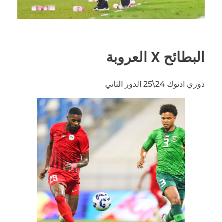
البطائح X العروبة
دوري ادنوك 24\25 الدور الثاني