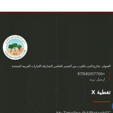
العنوان: شارع الذيد, بالقرب من الجسر العاشر, الشارقة, الامارات العربية المتحدة.
+971582017700
ارسل بريد
تغطية X
My Timeline @AlBataehFC