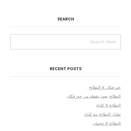
SEARCH
RECENT POSTS
خورفكان X البطائح
البطائح يعود بنقطة من خورفكان
البطائح X كلباء
تعادل البطائح مع كلباء
البطائح X عجمان