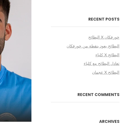
RECENT POSTS
خورفكان X البطائح
البطائح يعود بنقطة من خورفكان
البطائح X كلباء
تعادل البطائح مع كلباء
البطائح X عجمان
RECENT COMMENTS
ARCHIVES